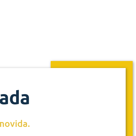
rada
emovida.