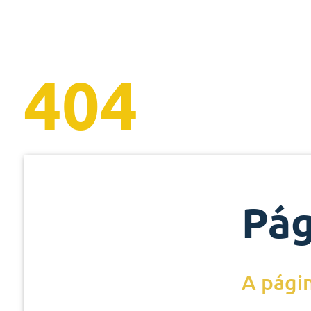
404
Pág
A págin