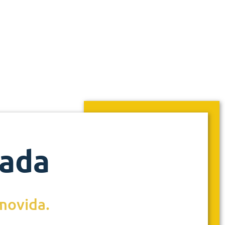
rada
emovida.