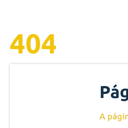
404
Pág
A págin